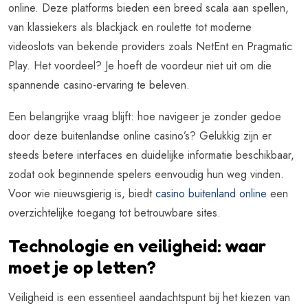
online. Deze platforms bieden een breed scala aan spellen,
van klassiekers als blackjack en roulette tot moderne
videoslots van bekende providers zoals NetEnt en Pragmatic
Play. Het voordeel? Je hoeft de voordeur niet uit om die
spannende casino-ervaring te beleven.
Een belangrijke vraag blijft: hoe navigeer je zonder gedoe
door deze buitenlandse online casino’s? Gelukkig zijn er
steeds betere interfaces en duidelijke informatie beschikbaar,
zodat ook beginnende spelers eenvoudig hun weg vinden.
Voor wie nieuwsgierig is, biedt
casino buitenland online
een
overzichtelijke toegang tot betrouwbare sites.
Technologie en veiligheid: waar
moet je op letten?
Veiligheid is een essentieel aandachtspunt bij het kiezen van