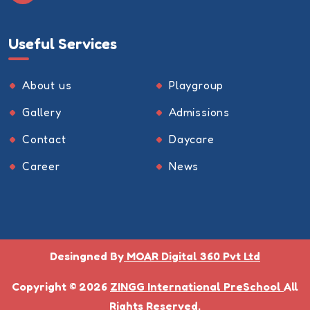
Useful Services
About us
Playgroup
Gallery
Admissions
Contact
Daycare
Career
News
Desingned By
MOAR Digital 360 Pvt Ltd
Copyright © 2026
ZINGG International PreSchool
All
Rights Reserved.