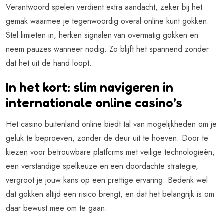
Verantwoord spelen verdient extra aandacht, zeker bij het
gemak waarmee je tegenwoordig overal online kunt gokken.
Stel limieten in, herken signalen van overmatig gokken en
neem pauzes wanneer nodig. Zo blijft het spannend zonder
dat het uit de hand loopt.
In het kort: slim navigeren in
internationale online casino’s
Het casino buitenland online biedt tal van mogelijkheden om je
geluk te beproeven, zonder de deur uit te hoeven. Door te
kiezen voor betrouwbare platforms met veilige technologieën,
een verstandige spelkeuze en een doordachte strategie,
vergroot je jouw kans op een prettige ervaring. Bedenk wel
dat gokken altijd een risico brengt, en dat het belangrijk is om
daar bewust mee om te gaan.