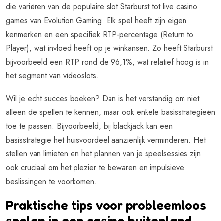
die variëren van de populaire slot Starburst tot live casino
games van Evolution Gaming. Elk spel heeft zijn eigen
kenmerken en een specifiek RTP-percentage (Return to
Player), wat invloed heeft op je winkansen. Zo heeft Starburst
bijvoorbeeld een RTP rond de 96,1%, wat relatief hoog is in
het segment van videoslots.
Wil je echt succes boeken? Dan is het verstandig om niet
alleen de spellen te kennen, maar ook enkele basisstrategieën
toe te passen. Bijvoorbeeld, bij blackjack kan een
basisstrategie het huisvoordeel aanzienlijk verminderen. Het
stellen van limieten en het plannen van je speelsessies zijn
ook cruciaal om het plezier te bewaren en impulsieve
beslissingen te voorkomen.
Praktische tips voor probleemloos
spelen in een casino buitenland